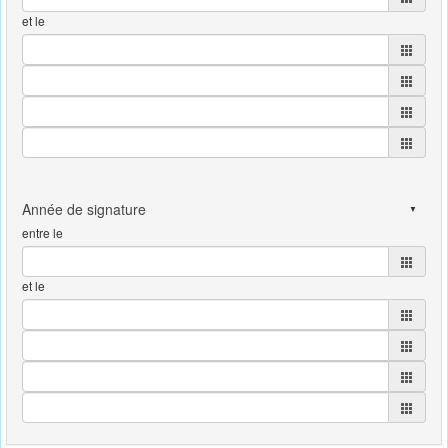
et le
entre le
et le