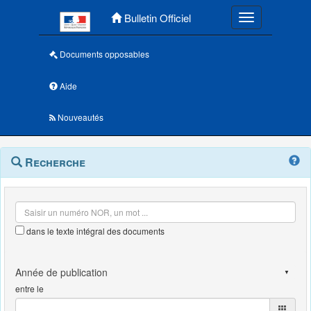
Menu principal
Bulletin Officiel
Toggle navigatio
Documents opposables
Aide
Nouveautés
Navigation
Menu
Recherche
contextuel
et
outils
annexes
dans le texte intégral des documents
entre le