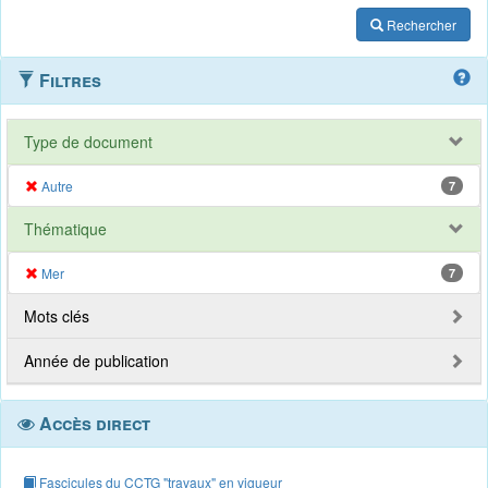
Rechercher
Filtres
Type de document
Autre
7
Thématique
Mer
7
Mots clés
Année de publication
Accès direct
Fascicules du CCTG "travaux" en vigueur