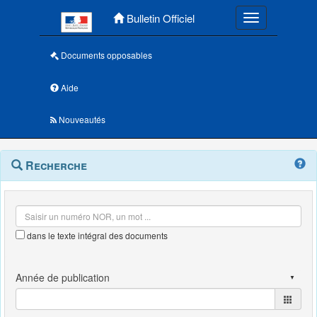
Menu principal
Bulletin Officiel
Toggle navigatio
Documents opposables
Aide
Nouveautés
Navigation
Menu
Recherche
contextuel
et
outils
annexes
dans le texte intégral des documents