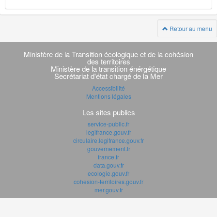
Retour au menu
Navigation
transverse
Ministère de la Transition écologique et de la cohésion
des territoires
Ministère de la transition énérgétique
Secrétariat d'état chargé de la Mer
Accessibilité
Mentions légales
Les sites publics
service-public.fr
legifrance.gouv.fr
circulaire.legifrance.gouv.fr
gouvernement.fr
france.fr
data.gouv.fr
ecologie.gouv.fr
cohesion-territoires.gouv.fr
mer.gouv.fr