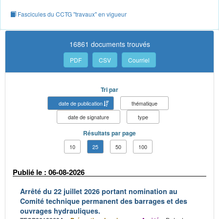
Fascicules du CCTG "travaux" en vigueur
16861 documents trouvés
PDF
CSV
Courriel
Tri par
date de publication
thématique
date de signature
type
Résultats par page
10
25
50
100
Publié le : 06-08-2026
Arrêté du 22 juillet 2026 portant nomination au
Comité technique permanent des barrages et des
ouvrages hydrauliques.