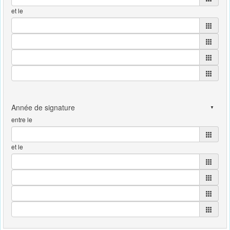
et le
entre le
et le