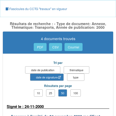
Fascicules du CCTG "travaux" en vigueur
Résultats de recherche : - Type de document: Annexe,
Thématique: Transports, Année de publication: 2000
4 documents trouvés
PDF
CSV
Courriel
Tri par
date de publication
thématique
date de signature
type
Résultats par page
10
25
50
100
Signé le : 24-11-2000