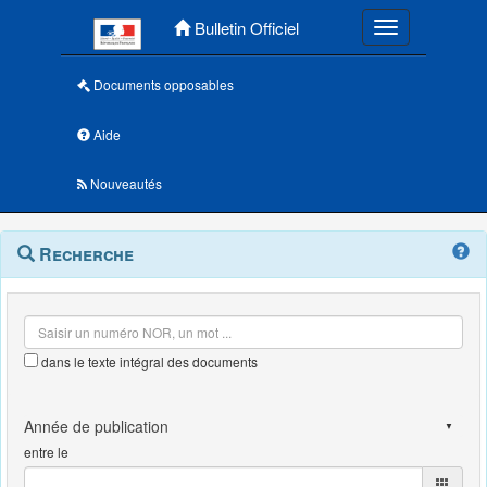
Menu principal
Bulletin Officiel
Toggle navigatio
Documents opposables
Aide
Nouveautés
Navigation
Menu
Recherche
contextuel
et
outils
annexes
dans le texte intégral des documents
entre le