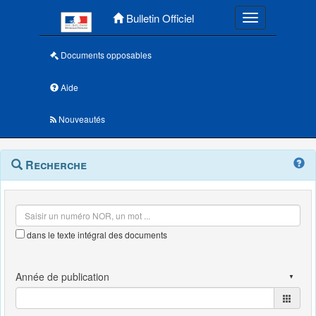
Menu principal
Bulletin Officiel
Toggle navigatio
Documents opposables
Aide
Nouveautés
Navigation
Menu
Recherche
contextuel
et
outils
annexes
dans le texte intégral des documents