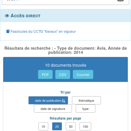
Accès direct
Fascicules du CCTG "travaux" en vigueur
Résultats de recherche : - Type de document: Avis, Année de
publication: 2014
10 documents trouvés
PDF
CSV
Courriel
Tri par
date de publication
thématique
date de signature
type
Résultats par page
10
25
50
100