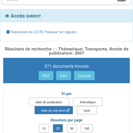
Accès direct
Fascicules du CCTG "travaux" en vigueur
Résultats de recherche : - Thématique: Transports, Année de
publication: 2007
271 documents trouvés
PDF
CSV
Courriel
Tri par
date de publication
thématique
date de signature
type
Résultats par page
10
25
50
100