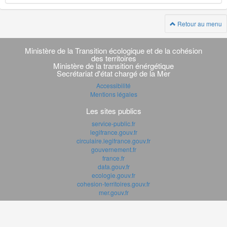
Retour au menu
Navigation
transverse
Ministère de la Transition écologique et de la cohésion
des territoires
Ministère de la transition énérgétique
Secrétariat d'état chargé de la Mer
Accessibilité
Mentions légales
Les sites publics
service-public.fr
legifrance.gouv.fr
circulaire.legifrance.gouv.fr
gouvernement.fr
france.fr
data.gouv.fr
ecologie.gouv.fr
cohesion-territoires.gouv.fr
mer.gouv.fr