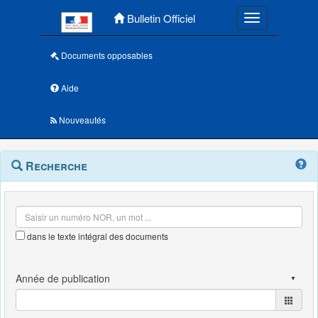
Menu principal
Bulletin Officiel
Toggle navigatio
Documents opposables
Aide
Nouveautés
Navigation
Menu
Recherche
contextuel
et
outils
annexes
dans le texte intégral des documents