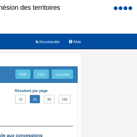
Menu
d'accessi
Nouveautés
Aide
PDF
CSV
Courriel
Résultats par page
10
25
50
100
ble aux concessions