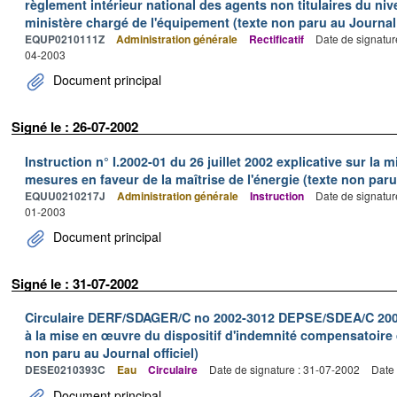
règlement intérieur national des agents non titulaires du niv
ministère chargé de l'équipement (texte non paru au Journal o
EQUP0210111Z
Administration générale
Rectificatif
Date de signatur
04-2003
Document principal
Signé le : 26-07-2002
Instruction n° I.2002-01 du 26 juillet 2002 explicative sur la
mesures en faveur de la maîtrise de l'énergie (texte non paru 
EQUU0210217J
Administration générale
Instruction
Date de signatur
01-2003
Document principal
Signé le : 31-07-2002
Circulaire DERF/SDAGER/C no 2002-3012 DEPSE/SDEA/C 2002-7
à la mise en œuvre du dispositif d'indemnité compensatoire 
non paru au Journal officiel)
DESE0210393C
Eau
Circulaire
Date de signature : 31-07-2002
Date 
Document principal