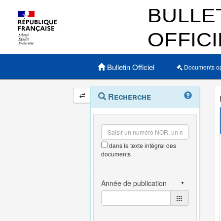
Menu principal
Bulletin Officiel
Documents o
Navigation
Menu
Recherche
contextuel
et
outils
annexes
dans le texte intégral des
documents