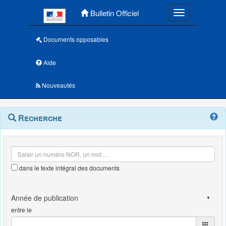
Menu principal
Bulletin Officiel
Toggle navigatio
Documents opposables
Aide
Nouveautés
Navigation
Menu
Recherche
contextuel
et
outils
annexes
dans le texte intégral des documents
entre le