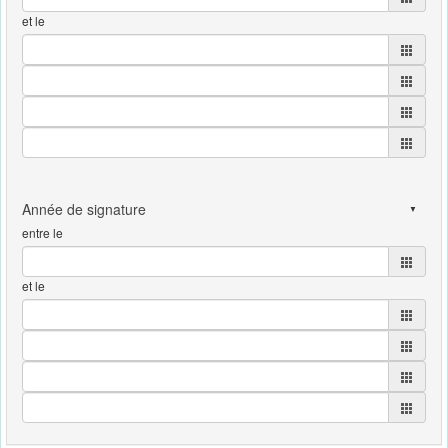
et le
entre le
et le