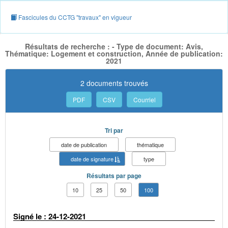
Fascicules du CCTG "travaux" en vigueur
Résultats de recherche : - Type de document: Avis,
Thématique: Logement et construction, Année de publication:
2021
2 documents trouvés
PDF
CSV
Courriel
Tri par
date de publication
thématique
date de signature
type
Résultats par page
10
25
50
100
Signé le : 24-12-2021