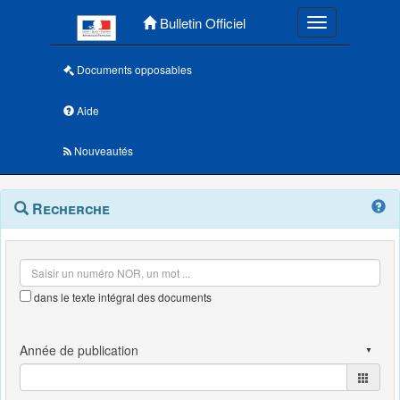
Menu principal
Bulletin Officiel
Toggle navigatio
Documents opposables
Aide
Nouveautés
Navigation
Menu
Recherche
contextuel
et
outils
annexes
dans le texte intégral des documents