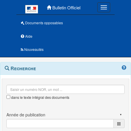
Menu principal
Bulletin Officiel
Toggle navigatio
Documents opposables
Aide
Nouveautés
Navigation
Menu
Recherche
contextuel
et
outils
annexes
dans le texte intégral des documents