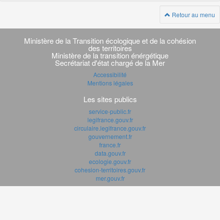
Retour au menu
Navigation
transverse
Ministère de la Transition écologique et de la cohésion
des territoires
Ministère de la transition énérgétique
Secrétariat d'état chargé de la Mer
Accessibilité
Mentions légales
Les sites publics
service-public.fr
legifrance.gouv.fr
circulaire.legifrance.gouv.fr
gouvernement.fr
france.fr
data.gouv.fr
ecologie.gouv.fr
cohesion-territoires.gouv.fr
mer.gouv.fr