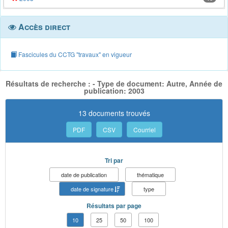
Accès direct
Fascicules du CCTG "travaux" en vigueur
Résultats de recherche : - Type de document: Autre, Année de
publication: 2003
13 documents trouvés
PDF
CSV
Courriel
Tri par
date de publication
thématique
date de signature
type
Résultats par page
10
25
50
100