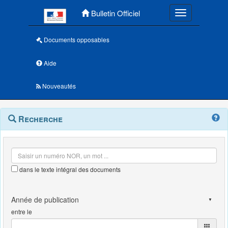
Menu principal
Bulletin Officiel
Toggle navigatio
Documents opposables
Aide
Nouveautés
Navigation
Menu
Recherche
contextuel
et
outils
annexes
dans le texte intégral des documents
entre le