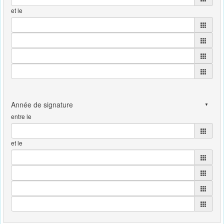
et le
entre le
et le