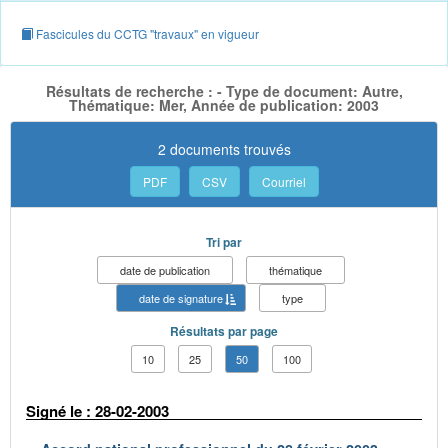
Fascicules du CCTG "travaux" en vigueur
Résultats de recherche : - Type de document: Autre,
Thématique: Mer, Année de publication: 2003
2 documents trouvés
PDF
CSV
Courriel
Tri par
date de publication
thématique
date de signature
type
Résultats par page
10
25
50
100
Signé le : 28-02-2003