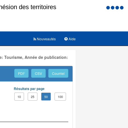
Menu
d'accessi
Nouveautés
Aide
e: Tourisme, Année de publication:
PDF
CSV
Courriel
Résultats par page
10
25
50
100