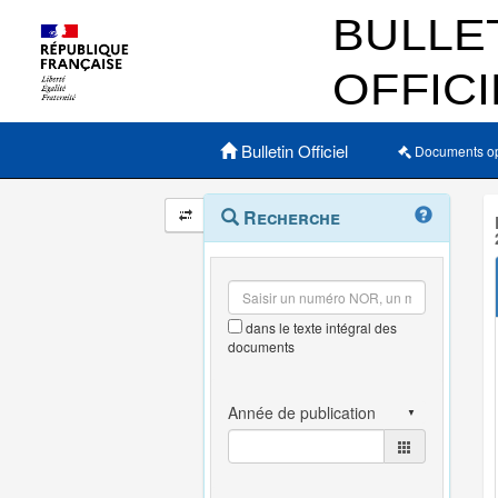
Menu principal
Bulletin Officiel
Documents o
Navigation
Menu
Recherche
contextuel
et
outils
annexes
dans le texte intégral des
documents