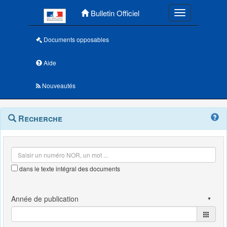
Menu principal
Bulletin Officiel
Toggle navigatio
Documents opposables
Aide
Nouveautés
Navigation
Menu
Recherche
contextuel
et
outils
annexes
dans le texte intégral des documents