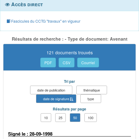
Accès direct
Fascicules du CCTG "travaux" en vigueur
Résultats de recherche : - Type de document: Avenant
121 documents trouvés
PDF
CSV
Courriel
Tri par
date de publication
thématique
date de signature
type
Résultats par page
10
25
50
100
Signé le : 28-09-1998