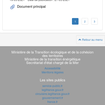
Document principal
1
2
3
Retour au menu
Navigation
transverse
Ministère de la Transition écologique et de la cohésion
des territoires
Ministère de la transition énérgétique
Secrétariat d'état chargé de la Mer
Accessibilité
Mentions légales
Les sites publics
service-public.fr
legifrance.gouv.fr
circulaire.legifrance.gouv.fr
gouvernement.fr
france.fr