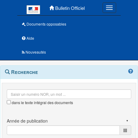
Menu principal
Bulletin Officiel
Toggle navigatio
Documents opposables
Aide
Nouveautés
Navigation
Menu
Recherche
contextuel
et
outils
annexes
dans le texte intégral des documents