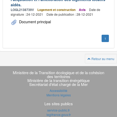
aidés.
LOGL2138739V
Logement et construction
Avis
Date de
signature : 24-12-2021
Date de publication : 28-12-2021
Document principal
1
Retour au menu
Navigation
transverse
Ministère de la Transition écologique et de la cohésion
des territoires
Ministère de la transition énérgétique
Secrétariat d'état chargé de la Mer
Accessibilité
Mentions légales
Les sites publics
service-public.fr
legifrance.gouv.fr