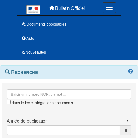
Menu principal
Bulletin Officiel
Toggle navigatio
Documents opposables
Aide
Nouveautés
Navigation
Menu
Recherche
contextuel
et
outils
annexes
dans le texte intégral des documents