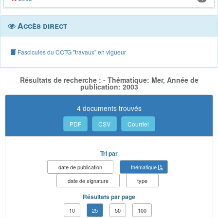
Accès direct
Fascicules du CCTG "travaux" en vigueur
Résultats de recherche : - Thématique: Mer, Année de
publication: 2003
4 documents trouvés
PDF
CSV
Courriel
Tri par
date de publication
thématique
date de signature
type
Résultats par page
10
25
50
100