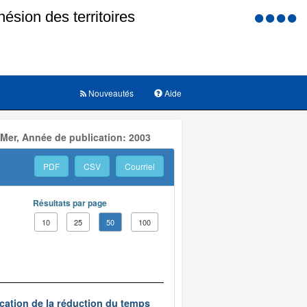
Menu
d'accessi
Nouveautés
Aide
 Mer, Année de publication: 2003
PDF
CSV
Courriel
Résultats par page
10
25
50
100
ication de la réduction du temps