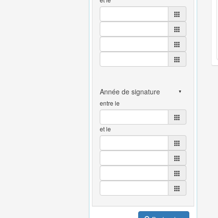
entre le
et le