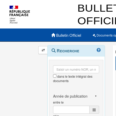
Menu principal
Bulletin Officiel
Documents o
Navigation
Menu
Recherche
contextuel
et
outils
annexes
dans le texte intégral des
documents
entre le
et le