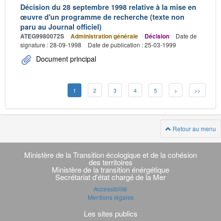
Décision du 28 septembre 1998 relative à la mise en
œuvre d'un programme de recherche (texte non
paru au Journal officiel)
ATEG9980072S
Administration générale
Décision
Date de
signature : 28-09-1998
Date de publication : 25-03-1999
Document principal
1
2
3
4
5
>
>>
Retour au menu
Navigation
transverse
Ministère de la Transition écologique et de la cohésion
des territoires
Ministère de la transition énérgétique
Secrétariat d'état chargé de la Mer
Accessibilité
Mentions légales
Les sites publics