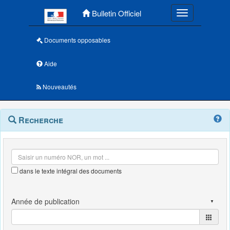
Menu principal
Bulletin Officiel
Toggle navigatio
Documents opposables
Aide
Nouveautés
Navigation
Menu
Recherche
contextuel
et
outils
annexes
dans le texte intégral des documents