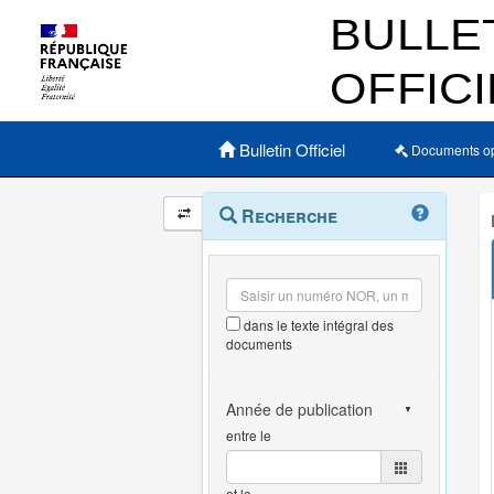
Menu principal
Bulletin Officiel
Documents o
Navigation
Menu
Recherche
contextuel
et
outils
annexes
dans le texte intégral des
documents
entre le
et le