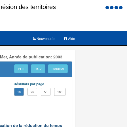
Menu
d'accessi
Nouveautés
Aide
 Mer, Année de publication: 2003
PDF
CSV
Courriel
Résultats par page
10
25
50
100
ication de la réduction du temps