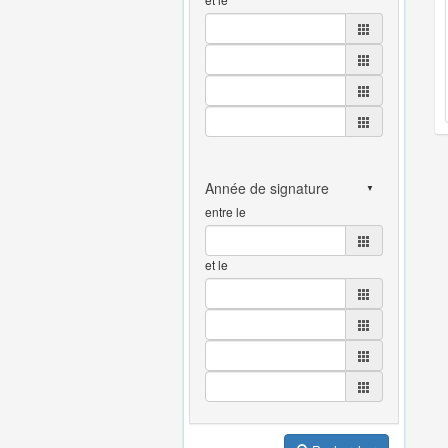
entre le
et le