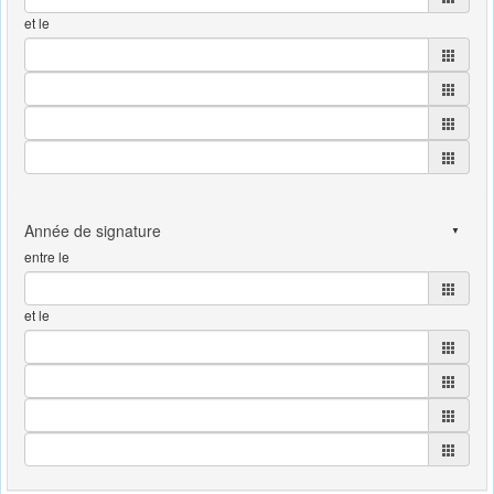
et le
entre le
et le