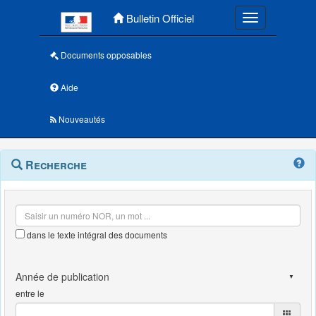
Menu principal
Bulletin Officiel
Toggle navigatio
Documents opposables
Aide
Nouveautés
Navigation
Menu
Recherche
contextuel
et
outils
annexes
dans le texte intégral des documents
entre le