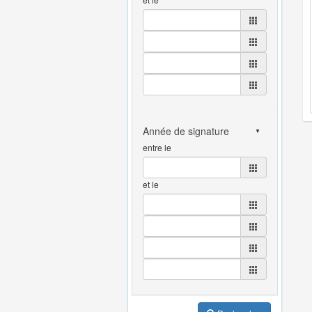
entre le
et le