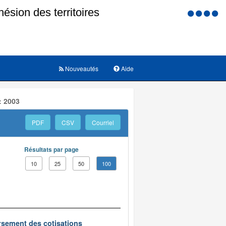
Menu
d'accessi
Nouveautés
Aide
: 2003
PDF
CSV
Courriel
Résultats par page
10
25
50
100
oursement des cotisations