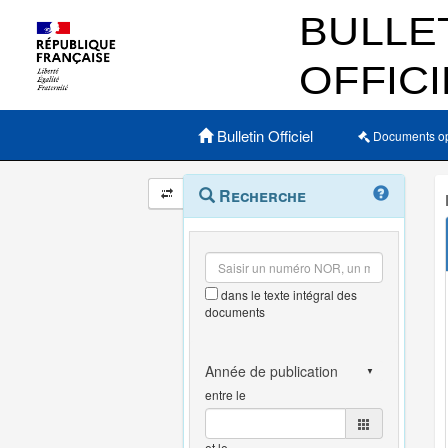
Menu principal
Bulletin Officiel
Documents o
Navigation
Menu
Recherche
contextuel
et
outils
annexes
dans le texte intégral des
documents
entre le
et le