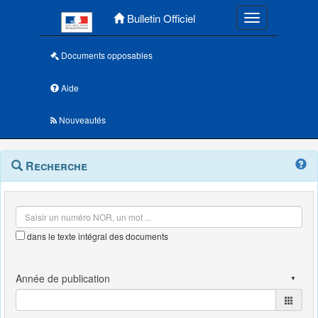
Menu principal
Bulletin Officiel
Toggle navigatio
Documents opposables
Aide
Nouveautés
Navigation
Menu
Recherche
contextuel
et
outils
annexes
dans le texte intégral des documents