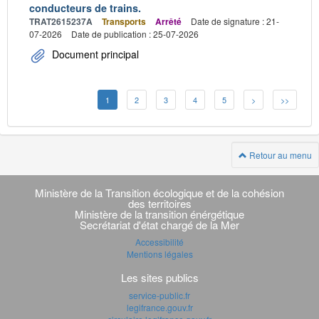
conducteurs de trains.
TRAT2615237A
Transports
Arrêté
Date de signature : 21-
07-2026
Date de publication : 25-07-2026
Document principal
1
2
3
4
5
>
>>
Retour au menu
Navigation
transverse
Ministère de la Transition écologique et de la cohésion
des territoires
Ministère de la transition énérgétique
Secrétariat d'état chargé de la Mer
Accessibilité
Mentions légales
Les sites publics
service-public.fr
legifrance.gouv.fr