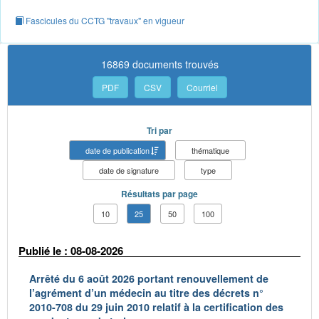
Fascicules du CCTG "travaux" en vigueur
16869 documents trouvés
PDF
CSV
Courriel
Tri par
date de publication
thématique
date de signature
type
Résultats par page
10
25
50
100
Publié le : 08-08-2026
Arrêté du 6 août 2026 portant renouvellement de
l’agrément d’un médecin au titre des décrets n°
2010-708 du 29 juin 2010 relatif à la certification des