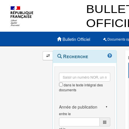
Menu principal
Bulletin Officiel
Documents o
Navigation
Menu
Recherche
contextuel
et
outils
annexes
dans le texte intégral des
documents
entre le
et le