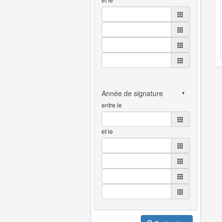
entre le
et le