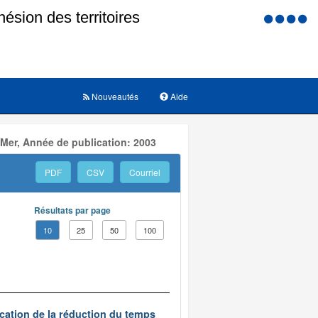
Menu
d'accessi
Nouveautés
Aide
 Mer, Année de publication: 2003
PDF
CSV
Courriel
Résultats par page
10
25
50
100
ication de la réduction du temps