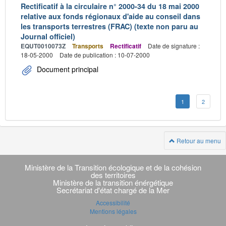
Rectificatif à la circulaire n° 2000-34 du 18 mai 2000
relative aux fonds régionaux d'aide au conseil dans
les transports terrestres (FRAC) (texte non paru au
Journal officiel)
EQUT0010073Z
Transports
Rectificatif
Date de signature :
18-05-2000
Date de publication : 10-07-2000
Document principal
1
2
Retour au menu
Navigation
transverse
Ministère de la Transition écologique et de la cohésion
des territoires
Ministère de la transition énérgétique
Secrétariat d'état chargé de la Mer
Accessibilité
Mentions légales