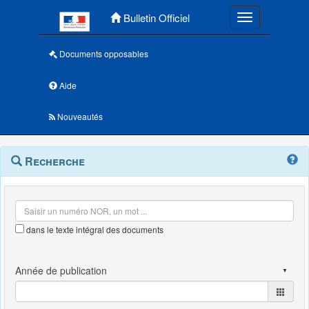
Menu principal
Bulletin Officiel
Toggle navigatio
Documents opposables
Aide
Nouveautés
Navigation
Menu
Recherche
contextuel
et
outils
annexes
dans le texte intégral des documents