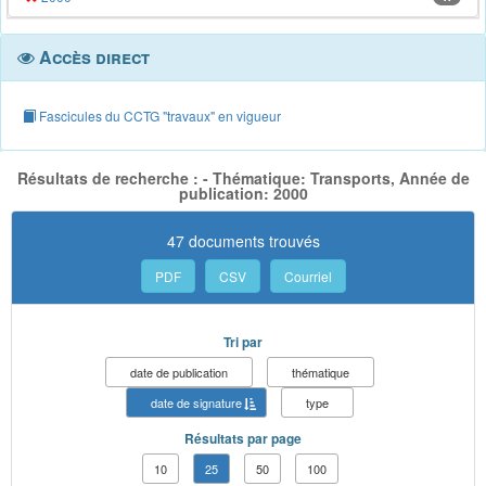
Accès direct
Fascicules du CCTG "travaux" en vigueur
Résultats de recherche : - Thématique: Transports, Année de
publication: 2000
47 documents trouvés
PDF
CSV
Courriel
Tri par
date de publication
thématique
date de signature
type
Résultats par page
10
25
50
100