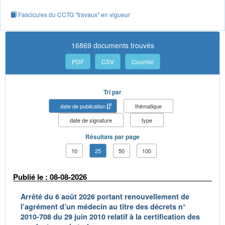
Fascicules du CCTG "travaux" en vigueur
16869 documents trouvés
PDF
CSV
Courriel
Tri par
date de publication
thématique
date de signature
type
Résultats par page
10
25
50
100
Publié le : 08-08-2026
Arrêté du 6 août 2026 portant renouvellement de
l’agrément d’un médecin au titre des décrets n°
2010-708 du 29 juin 2010 relatif à la certification des