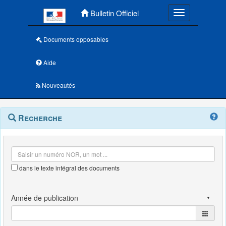
Menu principal
Bulletin Officiel
Toggle navigatio
Documents opposables
Aide
Nouveautés
Navigation
Menu
Recherche
contextuel
et
outils
annexes
dans le texte intégral des documents