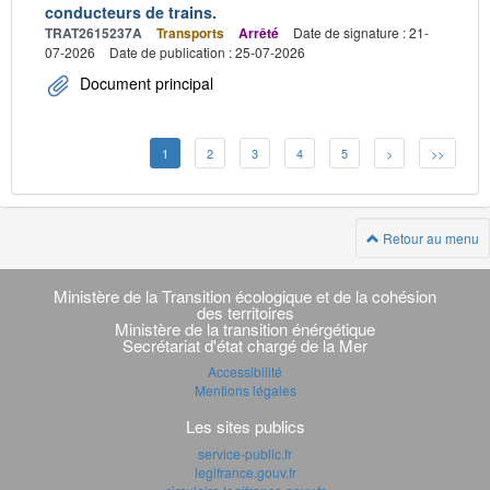
conducteurs de trains.
TRAT2615237A
Transports
Arrêté
Date de signature : 21-
07-2026
Date de publication : 25-07-2026
Document principal
1
2
3
4
5
>
>>
Retour au menu
Navigation
transverse
Ministère de la Transition écologique et de la cohésion
des territoires
Ministère de la transition énérgétique
Secrétariat d'état chargé de la Mer
Accessibilité
Mentions légales
Les sites publics
service-public.fr
legifrance.gouv.fr