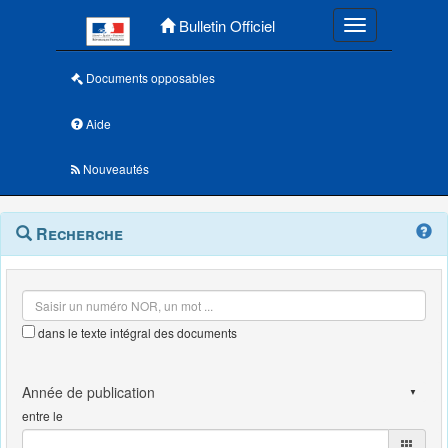
Menu principal
Bulletin Officiel
Toggle navigatio
Documents opposables
Aide
Nouveautés
Navigation
Menu
Recherche
contextuel
et
outils
annexes
dans le texte intégral des documents
entre le