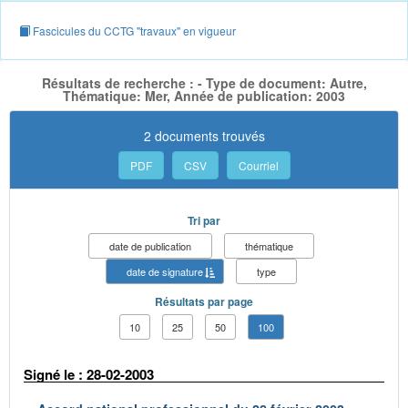
Fascicules du CCTG "travaux" en vigueur
Résultats de recherche : - Type de document: Autre,
Thématique: Mer, Année de publication: 2003
2 documents trouvés
PDF
CSV
Courriel
Tri par
date de publication
thématique
date de signature
type
Résultats par page
10
25
50
100
Signé le : 28-02-2003