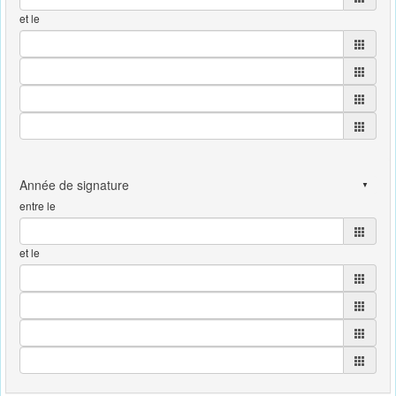
et le
entre le
et le