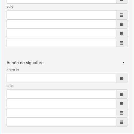
et le
entre le
et le