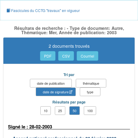
Fascicules du CCTG "travaux" en vigueur
Résultats de recherche : - Type de document: Autre,
Thématique: Mer, Année de publication: 2003
2 documents trouvés
PDF
CSV
Courriel
Tri par
date de publication
thématique
date de signature
type
Résultats par page
10
25
50
100
Signé le : 28-02-2003