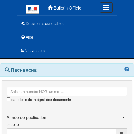
Menu principal
Bulletin Officiel
Toggle navigatio
Documents opposables
Aide
Nouveautés
Navigation
Menu
Recherche
contextuel
et
outils
annexes
dans le texte intégral des documents
entre le