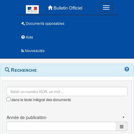
Menu principal
Bulletin Officiel
Toggle navigatio
Documents opposables
Aide
Nouveautés
Navigation
Menu
Recherche
contextuel
et
outils
annexes
dans le texte intégral des documents