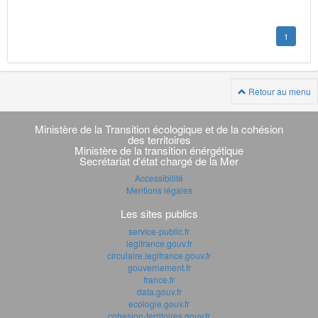
1
Retour au menu
Navigation
transverse
Ministère de la Transition écologique et de la cohésion
des territoires
Ministère de la transition énérgétique
Secrétariat d'état chargé de la Mer
Accessibilité
Mentions légales
Les sites publics
service-public.fr
legifrance.gouv.fr
circulaire.legifrance.gouv.fr
gouvernement.fr
france.fr
data.gouv.fr
ecologie.gouv.fr
cohesion-territoires.gouv.fr