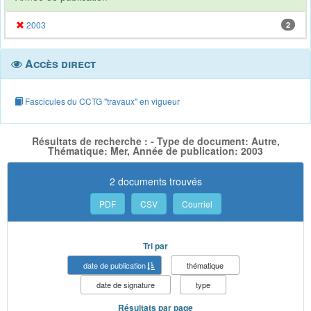
2003
2
Accès direct
Fascicules du CCTG "travaux" en vigueur
Résultats de recherche : - Type de document: Autre,
Thématique: Mer, Année de publication: 2003
2 documents trouvés
PDF
CSV
Courriel
Tri par
date de publication
thématique
date de signature
type
Résultats par page