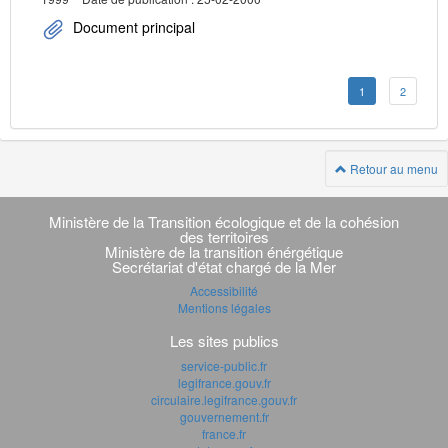
Document principal
1
2
Retour au menu
Navigation
transverse
Ministère de la Transition écologique et de la cohésion
des territoires
Ministère de la transition énérgétique
Secrétariat d'état chargé de la Mer
Accessibilité
Mentions légales
Les sites publics
service-public.fr
legifrance.gouv.fr
circulaire.legifrance.gouv.fr
gouvernement.fr
france.fr