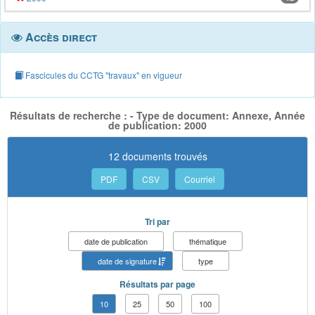
Accès direct
Fascicules du CCTG "travaux" en vigueur
Résultats de recherche : - Type de document: Annexe, Année
de publication: 2000
12 documents trouvés
PDF
CSV
Courriel
Tri par
date de publication
thématique
date de signature
type
Résultats par page
10
25
50
100