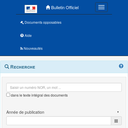
Menu principal
Bulletin Officiel
Toggle navigatio
Documents opposables
Aide
Nouveautés
Navigation
Menu
Recherche
contextuel
et
outils
annexes
dans le texte intégral des documents