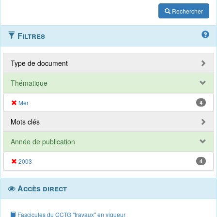
Rechercher
Filtres
Type de document
Thématique
Mer
4
Mots clés
Année de publication
2003
4
Accès direct
Fascicules du CCTG "travaux" en vigueur