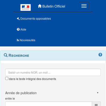
Menu principal
Bulletin Officiel
Toggle navigatio
Documents opposables
Aide
Nouveautés
Navigation
Menu
Recherche
contextuel
et
outils
annexes
dans le texte intégral des documents
entre le