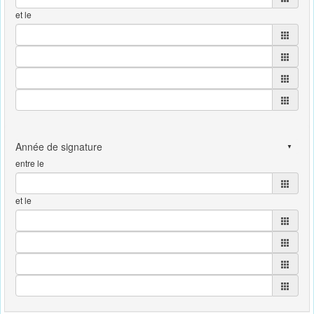
et le
entre le
et le