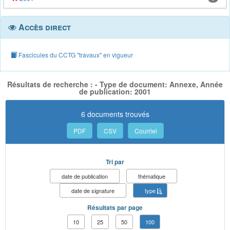
Accès direct
Fascicules du CCTG "travaux" en vigueur
Résultats de recherche : - Type de document: Annexe, Année
de publication: 2001
6 documents trouvés
PDF
CSV
Courriel
Tri par
date de publication
thématique
date de signature
type
Résultats par page
10
25
50
100