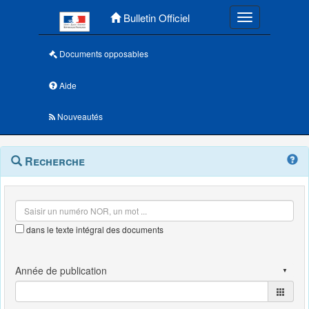
Menu principal
Bulletin Officiel
Toggle navigatio
Documents opposables
Aide
Nouveautés
Navigation
Menu
Recherche
contextuel
et
outils
annexes
dans le texte intégral des documents