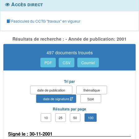
Accès direct
Fascicules du CCTG "travaux" en vigueur
Résultats de recherche : - Année de publication: 2001
497 documents trouvés
PDF
CSV
Courriel
Tri par
date de publication
thématique
date de signature
type
Résultats par page
10
25
50
100
Signé le : 30-11-2001