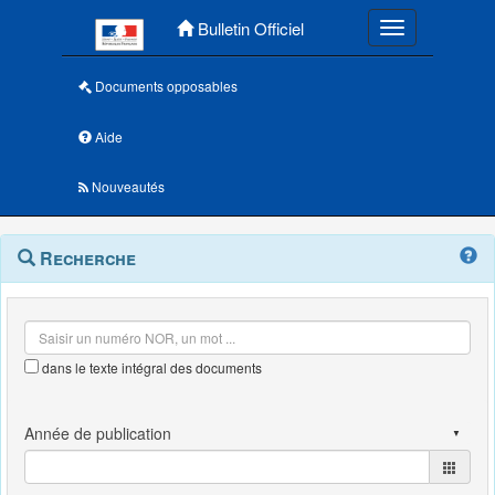
Menu principal
Bulletin Officiel
Toggle navigatio
Documents opposables
Aide
Nouveautés
Navigation
Menu
Recherche
contextuel
et
outils
annexes
dans le texte intégral des documents