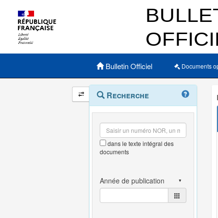
Menu principal
Bulletin Officiel
Documents o
Navigation
Menu
Recherche
contextuel
et
outils
annexes
dans le texte intégral des
documents