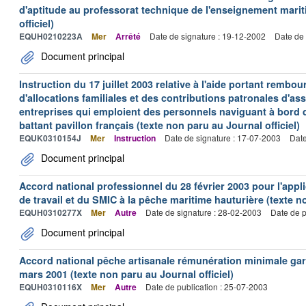
d'aptitude au professorat technique de l'enseignement marit
officiel)
EQUH0210223A
Mer
Arrêté
Date de signature : 19-12-2002
Date de 
Document principal
Instruction du 17 juillet 2003 relative à l'aide portant remb
d'allocations familiales et des contributions patronales d'
entreprises qui emploient des personnels naviguant à bord
battant pavillon français (texte non paru au Journal officiel)
EQUK0310154J
Mer
Instruction
Date de signature : 17-07-2003
Date
Document principal
Accord national professionnel du 28 février 2003 pour l'appl
de travail et du SMIC à la pêche maritime hauturière (texte no
EQUH0310277X
Mer
Autre
Date de signature : 28-02-2003
Date de p
Document principal
Accord national pêche artisanale rémunération minimale ga
mars 2001 (texte non paru au Journal officiel)
EQUH0310116X
Mer
Autre
Date de publication : 25-07-2003