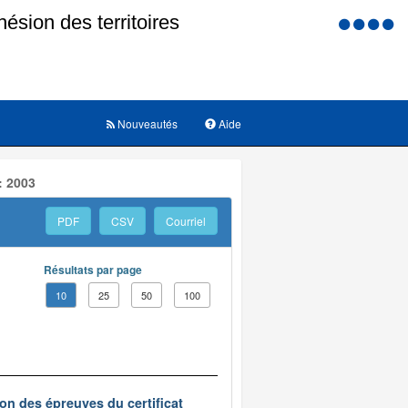
Menu
d'accessi
Nouveautés
Aide
: 2003
PDF
CSV
Courriel
Résultats par page
10
25
50
100
on des épreuves du certificat