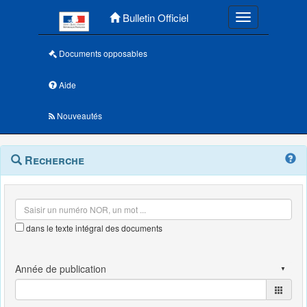
Menu principal
Bulletin Officiel
Toggle navigatio
Documents opposables
Aide
Nouveautés
Navigation
Menu
Recherche
contextuel
et
outils
annexes
dans le texte intégral des documents