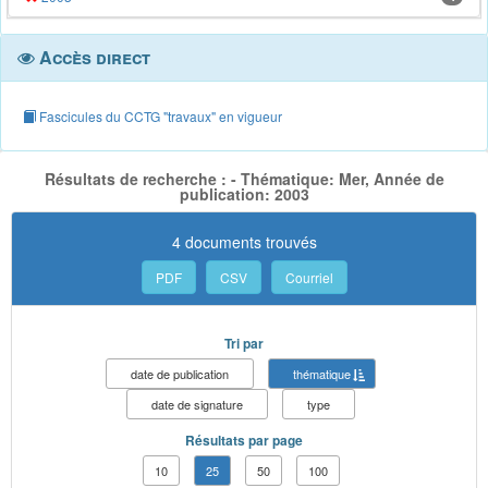
Accès direct
Fascicules du CCTG "travaux" en vigueur
Résultats de recherche : - Thématique: Mer, Année de
publication: 2003
4 documents trouvés
PDF
CSV
Courriel
Tri par
date de publication
thématique
date de signature
type
Résultats par page
10
25
50
100