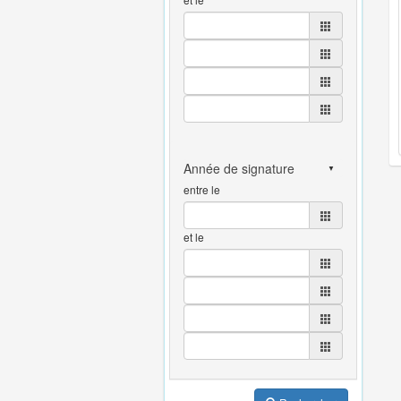
entre le
et le