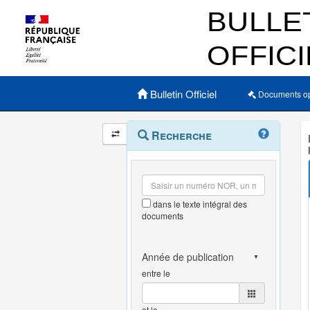
Menu principal
Bulletin Officiel
Documents o
Navigation
Menu
Recherche
contextuel
et
outils
annexes
dans le texte intégral des
documents
entre le
et le