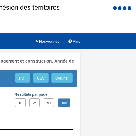
Menu
d'accessi
Nouveautés
Aide
 Logement et construction, Année de
PDF
CSV
Courriel
Résultats par page
10
25
50
100