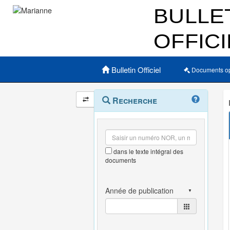
Menu principal
Bulletin Officiel
Documents o
Navigation
Menu
Recherche
contextuel
et
outils
annexes
dans le texte intégral des
documents