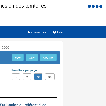
Menu
d'accessi
Nouveautés
Aide
: 2000
PDF
CSV
Courriel
Résultats par page
10
25
50
100
'utilisation du référentiel de