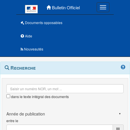
Menu principal
Bulletin Officiel
Toggle navigatio
Documents opposables
Aide
Nouveautés
Navigation
Menu
Recherche
contextuel
et
outils
annexes
dans le texte intégral des documents
entre le