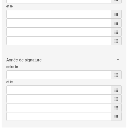
et le
entre le
et le