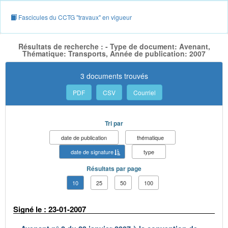
Fascicules du CCTG "travaux" en vigueur
Résultats de recherche : - Type de document: Avenant,
Thématique: Transports, Année de publication: 2007
3 documents trouvés
PDF
CSV
Courriel
Tri par
date de publication
thématique
date de signature
type
Résultats par page
10
25
50
100
Signé le : 23-01-2007