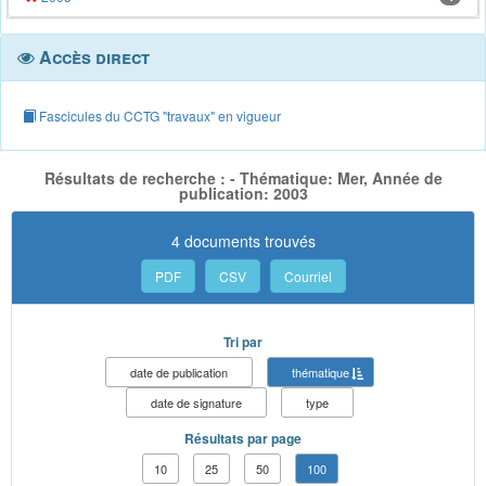
Accès direct
Fascicules du CCTG "travaux" en vigueur
Résultats de recherche : - Thématique: Mer, Année de
publication: 2003
4 documents trouvés
PDF
CSV
Courriel
Tri par
date de publication
thématique
date de signature
type
Résultats par page
10
25
50
100