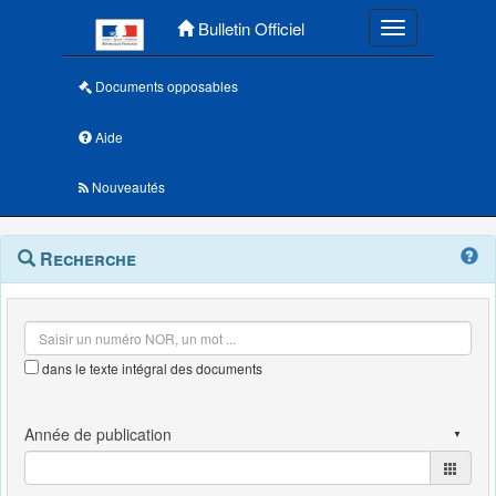
Menu principal
Bulletin Officiel
Toggle navigatio
Documents opposables
Aide
Nouveautés
Navigation
Menu
Recherche
contextuel
et
outils
annexes
dans le texte intégral des documents