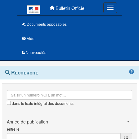
Menu principal
Bulletin Officiel
Toggle navigatio
Documents opposables
Aide
Nouveautés
Navigation
Menu
Recherche
contextuel
et
outils
annexes
dans le texte intégral des documents
entre le