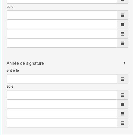
et le
entre le
et le