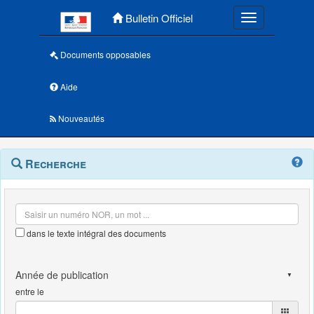
Menu principal
Bulletin Officiel
Toggle navigatio
Documents opposables
Aide
Nouveautés
Navigation
Menu
Recherche
contextuel
et
outils
annexes
dans le texte intégral des documents
entre le