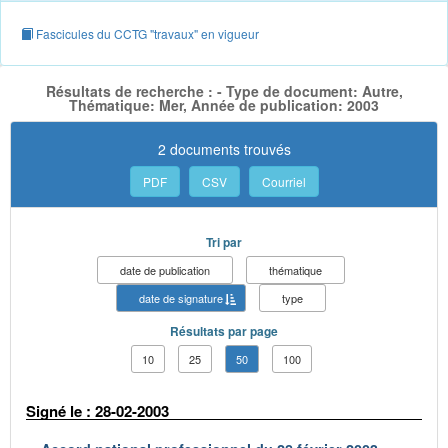
Fascicules du CCTG "travaux" en vigueur
Résultats de recherche : - Type de document: Autre,
Thématique: Mer, Année de publication: 2003
2 documents trouvés
PDF
CSV
Courriel
Tri par
date de publication
thématique
date de signature
type
Résultats par page
10
25
50
100
Signé le : 28-02-2003