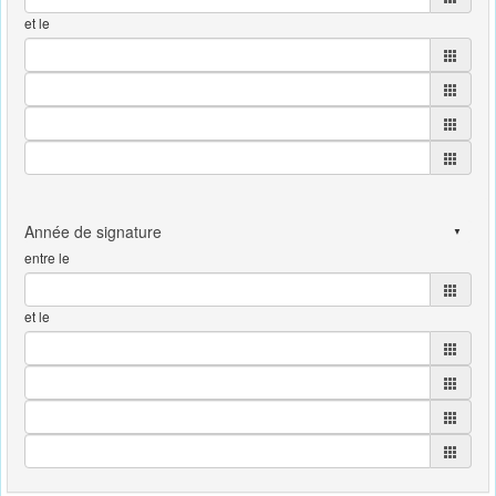
et le
entre le
et le