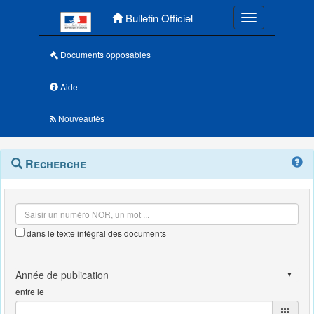
Menu principal
Bulletin Officiel
Toggle navigatio
Documents opposables
Aide
Nouveautés
Navigation
Menu
Recherche
contextuel
et
outils
annexes
dans le texte intégral des documents
entre le