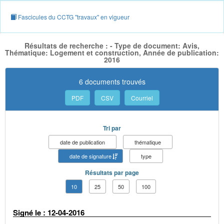
Fascicules du CCTG "travaux" en vigueur
Résultats de recherche : - Type de document: Avis,
Thématique: Logement et construction, Année de publication:
2016
6 documents trouvés
PDF
CSV
Courriel
Tri par
date de publication
thématique
date de signature
type
Résultats par page
10
25
50
100
Signé le : 12-04-2016