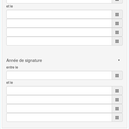
et le
entre le
et le