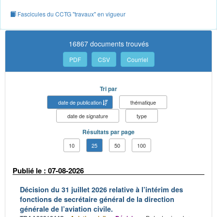
Fascicules du CCTG "travaux" en vigueur
16867 documents trouvés
PDF
CSV
Courriel
Tri par
date de publication
thématique
date de signature
type
Résultats par page
10
25
50
100
Publié le : 07-08-2026
Décision du 31 juillet 2026 relative à l’intérim des
fonctions de secrétaire général de la direction
générale de l’aviation civile.