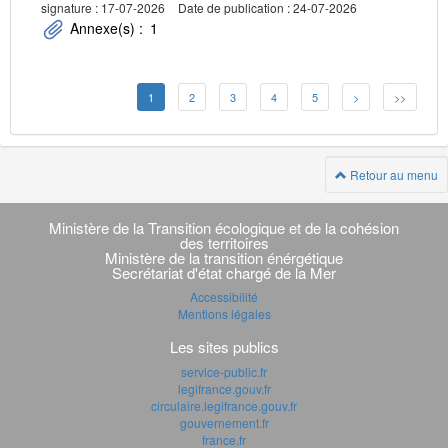
signature : 17-07-2026
Date de publication : 24-07-2026
Annexe(s) :
1
1
2
3
4
5
>
>>
Retour au menu
Navigation
transverse
Ministère de la Transition écologique et de la cohésion
des territoires
Ministère de la transition énérgétique
Secrétariat d'état chargé de la Mer
Accessibilité
Mentions légales
Les sites publics
service-public.fr
legifrance.gouv.fr
circulaire.legifrance.gouv.fr
gouvernement.fr
france.fr