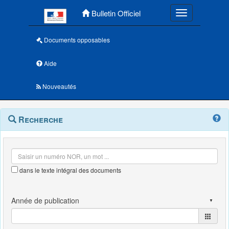
Menu principal
Bulletin Officiel
Toggle navigatio
Documents opposables
Aide
Nouveautés
Navigation
Menu
Recherche
contextuel
et
outils
annexes
dans le texte intégral des documents