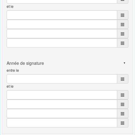
et le
entre le
et le