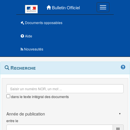
Menu principal
Bulletin Officiel
Toggle navigatio
Documents opposables
Aide
Nouveautés
Navigation
Menu
Recherche
contextuel
et
outils
annexes
dans le texte intégral des documents
entre le