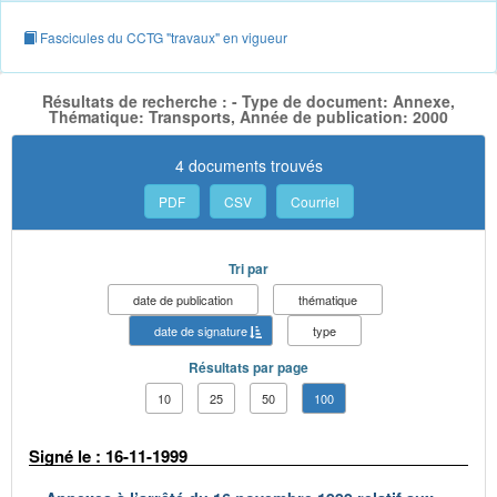
Fascicules du CCTG "travaux" en vigueur
Résultats de recherche : - Type de document: Annexe,
Thématique: Transports, Année de publication: 2000
4 documents trouvés
PDF
CSV
Courriel
Tri par
date de publication
thématique
date de signature
type
Résultats par page
10
25
50
100
Signé le : 16-11-1999