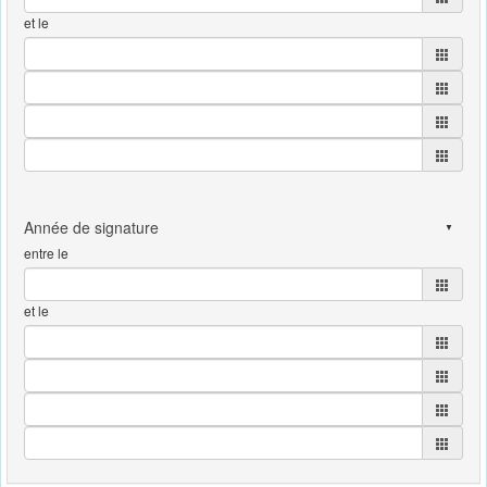
et le
entre le
et le