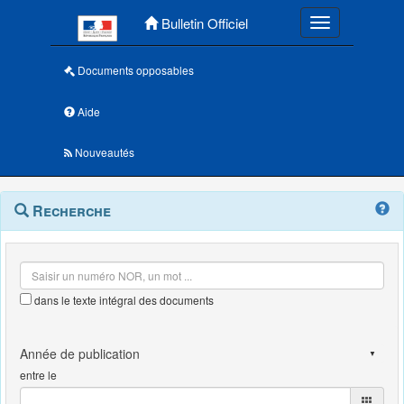
Menu principal
Bulletin Officiel
Toggle navigatio
Documents opposables
Aide
Nouveautés
Navigation
Menu
Recherche
contextuel
et
outils
annexes
dans le texte intégral des documents
entre le