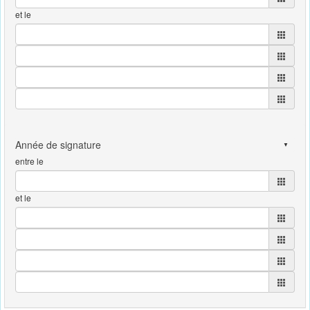
et le
entre le
et le