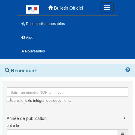
Menu principal
Bulletin Officiel
Toggle navigatio
Documents opposables
Aide
Nouveautés
Navigation
Menu
Recherche
contextuel
et
outils
annexes
dans le texte intégral des documents
entre le