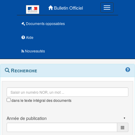
Menu principal
Bulletin Officiel
Toggle navigatio
Documents opposables
Aide
Nouveautés
Navigation
Menu
Recherche
contextuel
et
outils
annexes
dans le texte intégral des documents