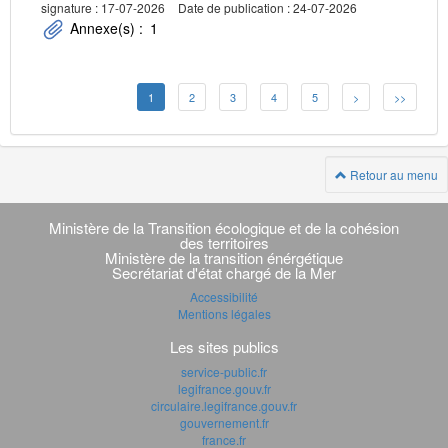
signature : 17-07-2026
Date de publication : 24-07-2026
Annexe(s) :
1
1
2
3
4
5
>
>>
Retour au menu
Navigation
transverse
Ministère de la Transition écologique et de la cohésion
des territoires
Ministère de la transition énérgétique
Secrétariat d'état chargé de la Mer
Accessibilité
Mentions légales
Les sites publics
service-public.fr
legifrance.gouv.fr
circulaire.legifrance.gouv.fr
gouvernement.fr
france.fr