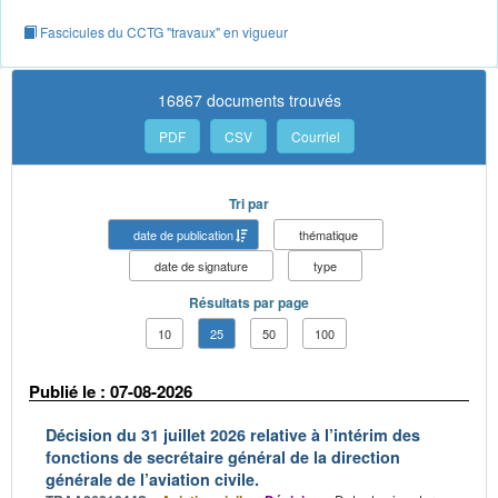
Fascicules du CCTG "travaux" en vigueur
16867 documents trouvés
PDF
CSV
Courriel
Tri par
date de publication
thématique
date de signature
type
Résultats par page
10
25
50
100
Publié le : 07-08-2026
Décision du 31 juillet 2026 relative à l’intérim des
fonctions de secrétaire général de la direction
générale de l’aviation civile.