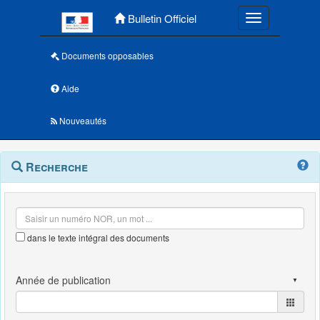
Menu principal
Bulletin Officiel
Toggle navigatio
Documents opposables
Aide
Nouveautés
Navigation
Menu
Recherche
contextuel
et
outils
annexes
dans le texte intégral des documents