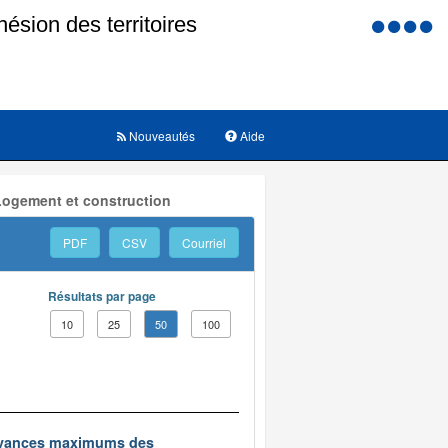
Menu
d'accessi
Nouveautés
Aide
Logement et construction
PDF
CSV
Courriel
Résultats par page
10
25
50
100
edevances maximums des