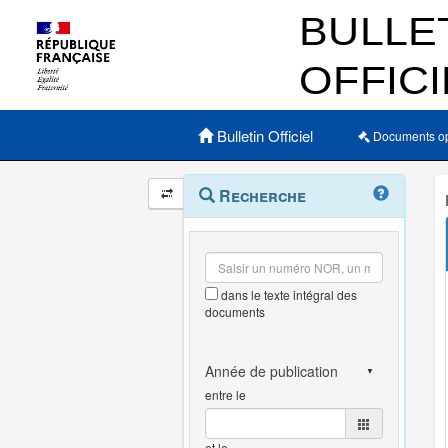
Menu principal
Bulletin Officiel
Documents o
Navigation
Menu
Recherche
contextuel
et
outils
annexes
dans le texte intégral des
documents
entre le
et le