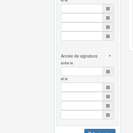
entre le
et le