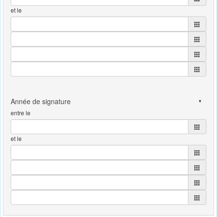
et le
entre le
et le