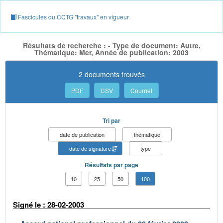
Fascicules du CCTG "travaux" en vigueur
Résultats de recherche : - Type de document: Autre,
Thématique: Mer, Année de publication: 2003
2 documents trouvés
PDF
CSV
Courriel
Tri par
date de publication
thématique
date de signature
type
Résultats par page
10
25
50
100
Signé le : 28-02-2003