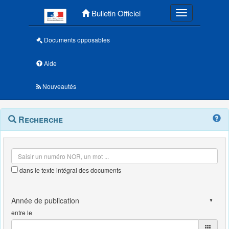
Menu principal
Bulletin Officiel
Toggle navigatio
Documents opposables
Aide
Nouveautés
Navigation
Menu
Recherche
contextuel
et
outils
annexes
dans le texte intégral des documents
entre le