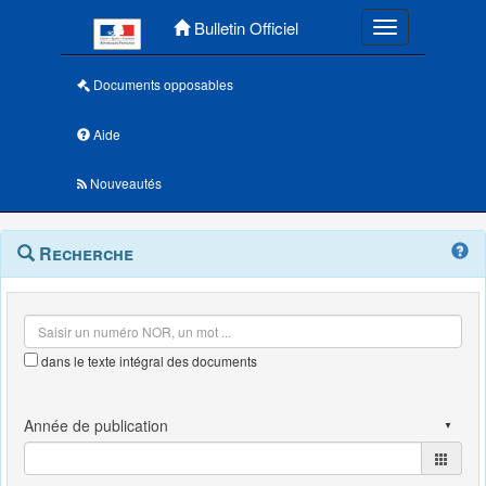
Menu principal
Bulletin Officiel
Toggle navigatio
Documents opposables
Aide
Nouveautés
Navigation
Menu
Recherche
contextuel
et
outils
annexes
dans le texte intégral des documents