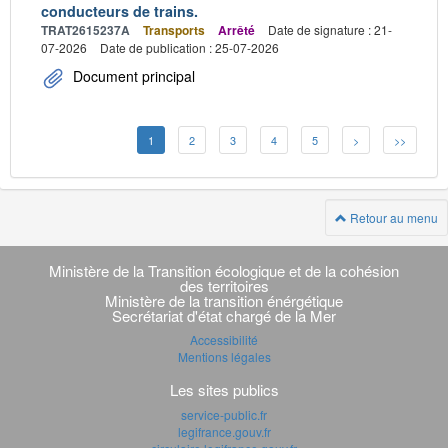
conducteurs de trains.
TRAT2615237A
Transports
Arrêté
Date de signature : 21-
07-2026
Date de publication : 25-07-2026
Document principal
1
2
3
4
5
>
>>
Retour au menu
Navigation
transverse
Ministère de la Transition écologique et de la cohésion
des territoires
Ministère de la transition énérgétique
Secrétariat d'état chargé de la Mer
Accessibilité
Mentions légales
Les sites publics
service-public.fr
legifrance.gouv.fr