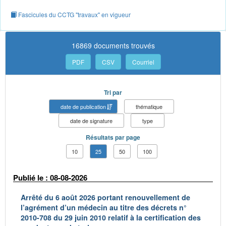
Fascicules du CCTG "travaux" en vigueur
16869 documents trouvés
PDF
CSV
Courriel
Tri par
date de publication
thématique
date de signature
type
Résultats par page
10
25
50
100
Publié le : 08-08-2026
Arrêté du 6 août 2026 portant renouvellement de
l’agrément d’un médecin au titre des décrets n°
2010-708 du 29 juin 2010 relatif à la certification des