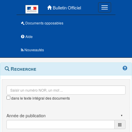
Menu principal
Bulletin Officiel
Toggle navigatio
Documents opposables
Aide
Nouveautés
Navigation
Menu
Recherche
contextuel
et
outils
annexes
dans le texte intégral des documents