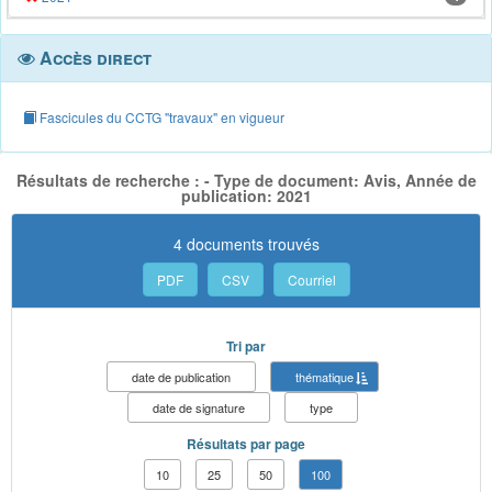
Accès direct
Fascicules du CCTG "travaux" en vigueur
Résultats de recherche : - Type de document: Avis, Année de
publication: 2021
4 documents trouvés
PDF
CSV
Courriel
Tri par
date de publication
thématique
date de signature
type
Résultats par page
10
25
50
100