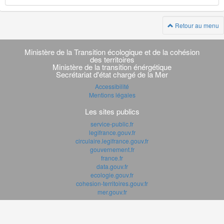
Retour au menu
Navigation
transverse
Ministère de la Transition écologique et de la cohésion
des territoires
Ministère de la transition énérgétique
Secrétariat d'état chargé de la Mer
Accessibilité
Mentions légales
Les sites publics
service-public.fr
legifrance.gouv.fr
circulaire.legifrance.gouv.fr
gouvernement.fr
france.fr
data.gouv.fr
ecologie.gouv.fr
cohesion-territoires.gouv.fr
mer.gouv.fr