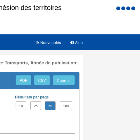
Menu
d'accessi
Nouveautés
Aide
: Transports, Année de publication:
PDF
CSV
Courriel
Résultats par page
10
25
50
100