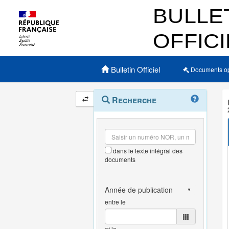
Menu principal
Bulletin Officiel
Documents o
Navigation
Menu
Recherche
contextuel
et
outils
annexes
dans le texte intégral des
documents
entre le
et le